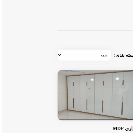
ته بندی:
ی MDF