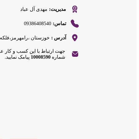
مدیریت:
مهدی آل عباد
09386408540
تماس:
آدرس :
خوزستان ،رامهرمز،فلکه ا
جهت ارتباط با این کسب و کار ع
شماره
10008590
پیامک نمایید.
|
©
OpenStreetMap
contributors
Leaflet