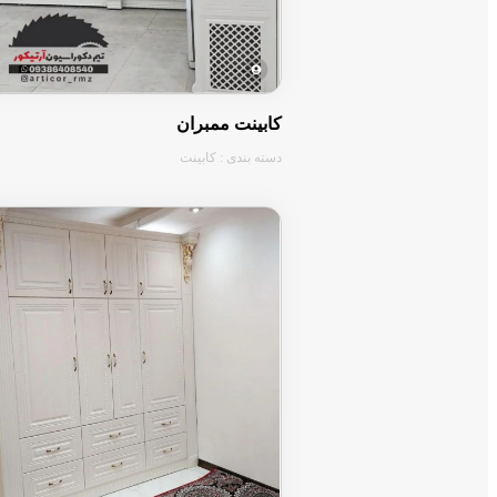
کابینت ممبران
دسته بندی : کابینت