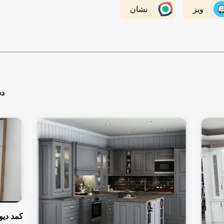
ویز
نشان
دس
کمد دیوار