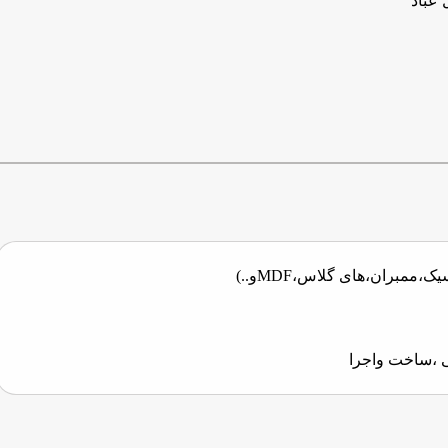
 عباد
،ممبران،های گلاس،MDFو..)
 ،ساخت واجرا