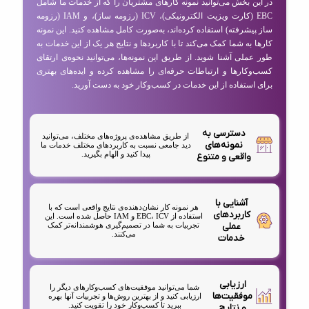
در این بخش می‌توانید نمونه کارهای مشتریان را که از خدمات ما شامل
EBC (کارت ویزیت الکترونیکی)، ICV (رزومه ساز)، و IAM (رزومه
ساز پیشرفته) استفاده کرده‌اند، به‌صورت کامل مشاهده کنید. این نمونه
کارها به شما کمک می‌کند تا با کاربردها و نتایج هر یک از این خدمات به
طور عملی آشنا شوید. از طریق این نمونه‌ها، می‌توانید نحوه‌ی ارتقای
کسب‌وکارها و ارتباطات حرفه‌ای را مشاهده کرده و ایده‌های بهتری
برای استفاده از این خدمات در کسب‌وکار خود به دست آورید.
دسترسی به
از طریق مشاهده‌ی پروژه‌های مختلف، می‌توانید
نمونه‌های
دید جامعی نسبت به کاربردهای مختلف خدمات ما
پیدا کنید و الهام بگیرید.
واقعی و متنوع
آشنایی با
هر نمونه کار نشان‌دهنده‌ی نتایج واقعی است که با
کاربردهای
استفاده از EBC، ICV و IAM حاصل شده است. این
عملی
تجربیات به شما در تصمیم‌گیری هوشمندانه‌تر کمک
می‌کنند.
خدمات
ارزیابی
شما می‌توانید موفقیت‌های کسب‌وکارهای دیگر را
موفقیت‌ها
ارزیابی کنید و از بهترین روش‌ها و تجربیات آنها بهره
ببرید تا کسب‌وکار خود را تقویت کنید.
و نتایج