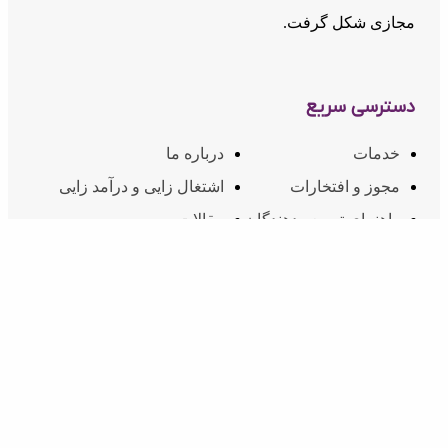
مجازی شکل گرفت.
دسترسی سریع
خدمات
درباره ما
مجوز و افتخارات
اشتغال زایی و درآمد زایی
راهنمای توسعه دهندگان
مقالات
قوانین و مقررات
ارتباط با ما
ارتباط با ما
02174607
شماره تماس:
info@inoti.com
ایمیل:
آدرس:
دفتر مرکزی: تهران، سعادت آباد - مابین چهارراه