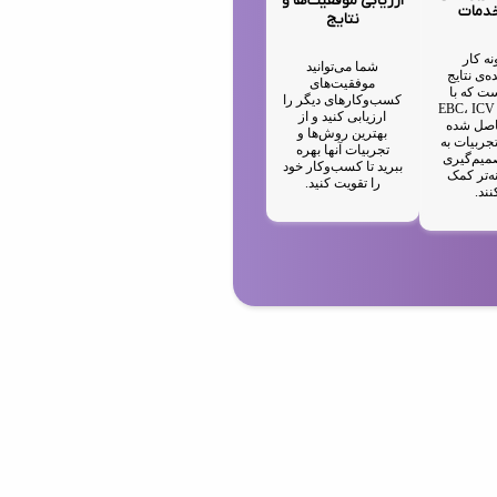
ارزیابی موفقیت‌ها و
خدمات
نتایج
نه کار
شما می‌توانید
ه‌ی نتایج
موفقیت‌های
ت که با
کسب‌وکارهای دیگر را
استفاده از EBC، ICV
ارزیابی کنید و از
IA حاصل شده
بهترین روش‌ها و
جربیات به
تجربیات آنها بهره
میم‌گیری
ببرید تا کسب‌وکار خود
ه‌تر کمک
را تقویت کنید.
نند.