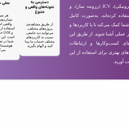
دسترسی به
عملی 
شامل EBC (کارت ویزیت الکترونیکی)، ICV (رزومه ساز)، و
نمونه‌های واقعی و
متنوع
ستفاده کرده‌اند، به‌صورت کامل
هر نمو
نشان‌دهند
واقعی اس
از طریق مشاهده‌ی
شما کمک می‌کند تا با کاربردها و
پروژه‌های مختلف،
و M
می‌توانید دید جامعی
ر عملی آشنا شوید. از طریق این
است. این ت
نسبت به کاربردهای
شما در تص
مختلف خدمات ما پیدا
رتقای کسب‌وکارها و ارتباطات
هوشمندان
کنید و الهام بگیرید.
می‌ک
های بهتری برای استفاده از این
 آورید.