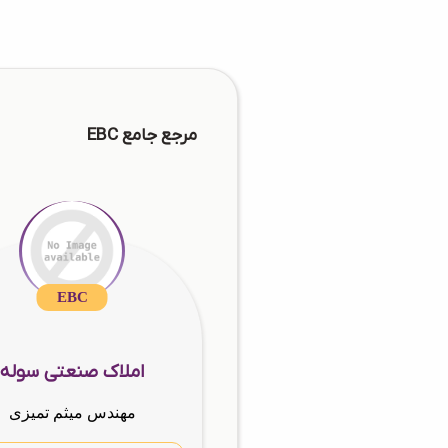
مرجع جامع EBC
EBC
املاک صنعتی سوله
مهندس میثم تمیزی