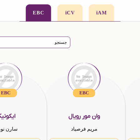
EBC
iCV
iAM
EBC
EBC
وان مور رویال
ایکونی
مریم فرصیاد
سارن نو