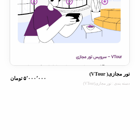
ی( VTour)
۵٬۰۰۰٬۰۰۰ تومان
 : تور مجازی(VTour)