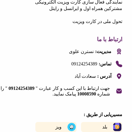
دگی فعال سازی کارت ویزیت الکترونیکی
ن همراه اول و ایرانسل و رایتل
ملی در کارت ویزیت
 با ما
مدیریت:
نسترن علوی
09124254389
تماس:
آدرس :
سعادت آباد
جهت ارتباط با این کسب و کار عبارت "
09124254389
" را به
شماره
10008590
پیامک نمایید.
|
©
OpenStreetMap
contribut
+
ابی از طریق :
−
بلد
ویز