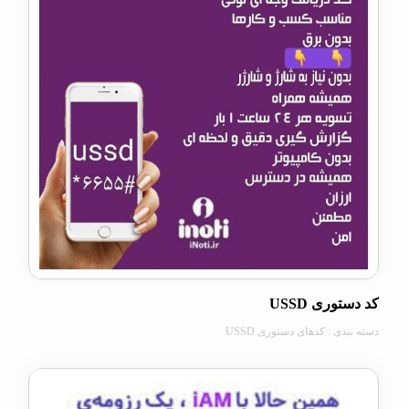
ری USSD
ی : کدهای دستوری USSD