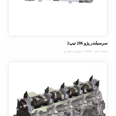
 پژو 206 تیپ2
دی : قطعات موتوری خودرو