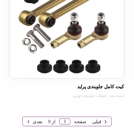
مل جلوبندی پراید
دی : قطعات جلوبندی خودرو
1
قبلی
صفحه
از
9
بعدی