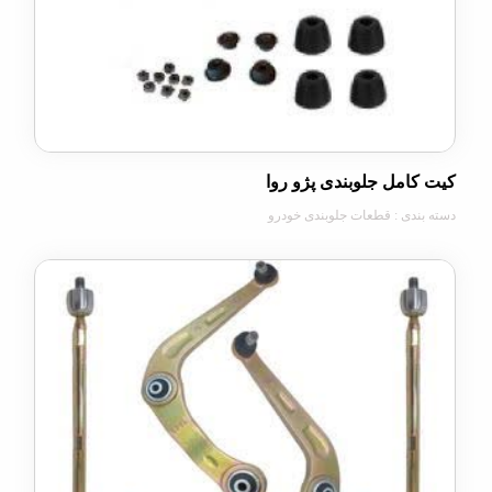
امل جلوبندی پژو روا
دی : قطعات جلوبندی خودرو