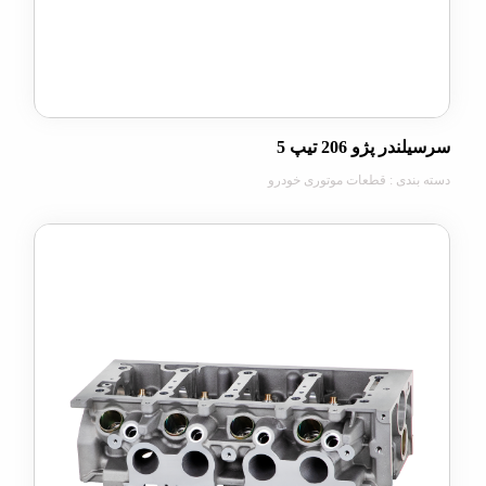
پژو 206 تیپ 5
دی : قطعات موتوری خودرو