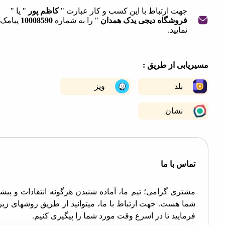
جهت ارتباط با این کسب و کار عبارت "
کاظم پور
" یا "
فروشگاه دیجی یدک همدان
" را به شماره
10008590
پیامک
نمایید.
|
©
OpenStreetMap
contribut
+
ابی از طریق :
−
بلد
ویز
نشان
اس با ما
تری گرامی؛ تیم ما، آماده شنیدن هرگونه انتقادات و پیشنهادات
ا هست. جهت ارتباط با ما، میتوانید از طریق روشهای زیر اقدام
مایید تا در اسرع وقت مورد شما را پیگیری کنیم.