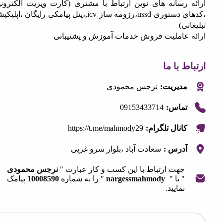
 رسانه های نوین ارتباط با مشتری (کارت ویزیت الکترونیک
،کدهای دستوری ussd،رزومه ساز icv,،پنل پیامکی رایگان ،اپلیکیشن
تی)
 عاملیت فروش خدمات آموزش و پشتیبانی
 با ما
مدیریت:
نرجس محمودی
09153433714
تماس:
https://t.me/mahmody29
کانال تلگرام:
آدرس :
سعادت آباد ،بلوار سرو غربی
جهت ارتباط با این کسب و کار عبارت "
نرجس محمودی
" یا "
nargessmahmody
" را به شماره
10008590
پیامک
نمایید.
OpenStre
contri