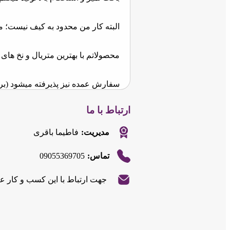
البته کار من محدود به کیف نیست؛ م
محصولاتم با بهترین متریال و نخ‌ ها
سفارش عمده نیز پذیرفته میشود (بر
ارتباط با ما
برای خریداران عزیز، تخفیف‌ ها و هدای
مدیریت:
فاطیما باقری
خرید تا سقف 500 هزار تومان ➡️ یک جاسوییچی زیبا
09055369705
تماس:
خرید بین 500 هزار تا 1 میلیون تومان ➡️ یک کیف جاکارتی شیک
|
©
Leaflet
جهت ارتباط با این کسب و کار ع
OpenStreetMap
|
©
Leaflet
contributors
خرید بالای 1 میلیون تومان ➡️ یک کیف جاکارتی با طرح دلخواه به‌عنوان هدیه
OpenStreetMap
contributors
+
+
−