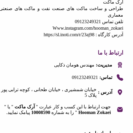
اکت
 و ساخت ماکت های صنعت نفت و ماکت های صنعتی و
ی
0912324932
Www.instagram.com/hooman_z
کارگاه :
https://sl.inoti.com/r/23aj98
 با ما
مدیریت:
مهندس هومان ذکایی
09123249321
تماس:
خیابان شمشیری ، خیابان طحانی ، کوچه ترابی پور ،
آدرس :
پلاک 5
جهت ارتباط با این کسب و کار عبارت "
آرک ماکت
" یا "
Hooman Zokaei
" را به شماره
10008590
پیامک نمایید.
|
©
OpenStreetMap
contribut
+