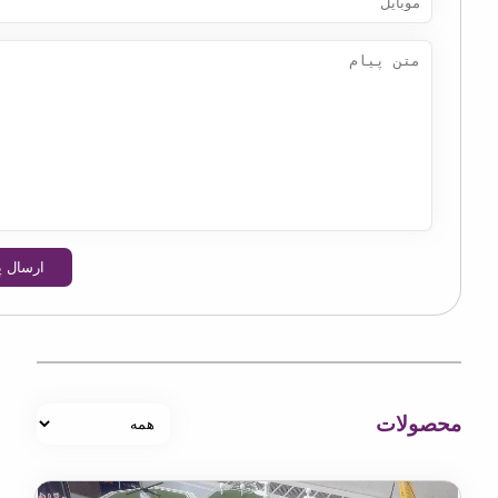
ارسال پیام
لات