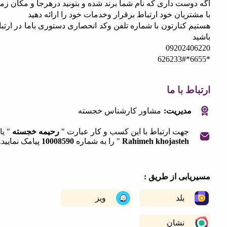
ست داری که نام شما برند شده و بتونید درهرجا و مکان زمان
ریان خود ارتباط برقرار وخدمات خود را ارائه دهید
کنارتون با شماره تلفن وکد انحصاری دستوری باما در ارتباط
092024
 با ما
مدیریت:
مشاور کارشناس خجسته
جهت ارتباط با این کسب و کار عبارت "
رحیمه خجسته
" یا "
Rahimeh khojasteh
" را به شماره
10008590
پیامک نمایید.
|
©
OpenStreetMap
contribut
+
ابی از طریق :
−
بلد
ویز
نشان