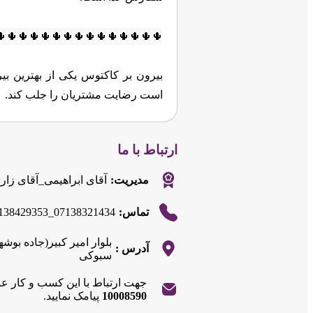
🌵🌵🌵🌵🌵🌵🌵🌵🌵🌵🌵🌵🌵🌵🌵
بیرون ‌بر کاکتوس یکی از بهترین ب
است رضایت مشتریان را جلب کند.
🌵🌵🌵🌵🌵🌵🌵🌵🌵🌵🌵🌵🌵🌵🌵
ارتباط با ما
این بیرون بر با ارائه‌ی انواع کباب،
مدیریت:
آقای ابراهیمی_آقای زار
بی‌نظیر از طعم‌های اصیل را به مشتر
138429353_07138321434
تماس:
🌵🌵🌵🌵🌵🌵🌵🌵🌵🌵🌵🌵🌵🌵🌵
بلوار امیر کبیر(جاده ب
آدرس :
علاوه بر این، غذاهای دریایی خوشم
سبوکی
است.
جهت ارتباط با این کسب و کار ع
با کیفیت بالای مواد اولیه و طعم لذ
10008590
پیامک نمایید.
غذا در شیراز تبدیل شده است.