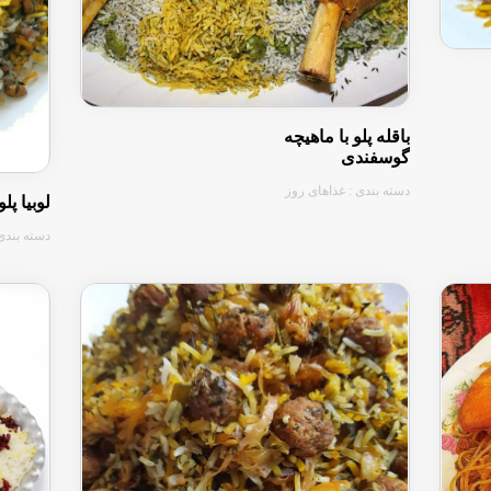
باقله پلو با ماهیچه
⬇
گوسفندی
دسته بندی : غذاهای روز
لوبیا پل
دسته بندی