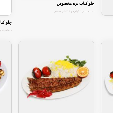
چلو کباب بره مخصوص
دسته بندی : کباب و غذاهای سنتی
چلو کب
دسته بندی
⬇⬇⬇⬇