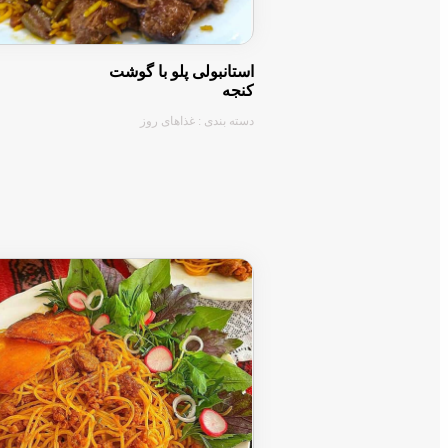
📅پنجشنبه: استانبولی با گوشت کنجه
📅جمعه: عدس پلو با مرغ
استانبولی پلو با گوشت
کنجه
🌵1_کباب و غذاهای سنتی
دسته بندی : غذاهای روز
⬇⬇⬇⬇⬇⬇⬇⬇⬇⬇⬇⬇⬇⬇⬇⬇⬇⬇
چلو کباب سلطانی ممتاز
چلو کباب برگ ممتاز
چلو کباب شیشلیک مخصوص
چلو کباب بره مخصوص
چلو کباب بناب مخصوص
چلو کباب مجلسی مخصوص
چلو کباب نگینی مخصوص
چلو کباب کوبیده گوسفندی
چلو کباب بختیاری
چلو کباب لاری مرغ
چلو کباب درباری