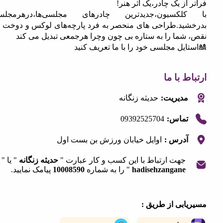
از یک چادر،یک اثر هنر!
لکسیون،جدیدترین چادرهای مجلسی‌ها،درهرمجلسی
ید.طراحی های منحصر به فرد پارچه‌های لوکس و دوخت بی
شما را به ستاره بی چون وچرا هرجمعی تبدیل می کند
یل مجلسی خود را با ما تعریف کنید
 با ما
مدیریت:
حدیثه زنگانه
09392525704
تماس:
آدرس :
اوایل خیابان ورزش بن بست اول
جهت ارتباط با این کسب و کار عبارت "
حدیثه زنگانه
" یا "
hadisehzangane
" را به شماره
10008590
پیامک نمایید.
|
©
OpenStreetMap
contribut
+
ابی از طریق :
−