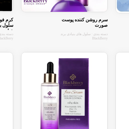
سرم روشن کننده پوست
کرم فوق
صورت
عیار
دسته بندی : سلول های بنیادی برند
دسته بندی 
lackBerry
BlackBerry