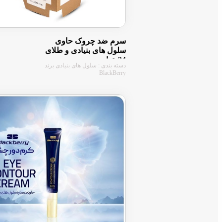
سرم ضد چروک حاوی
سلول های بنیادی و طلای
24 عیار
دسته بندی : سلول های بنیادی برند
BlackBerry