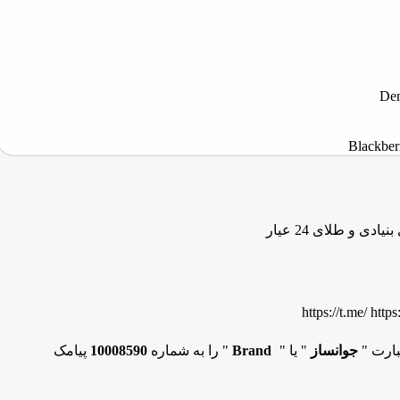
Time

برپایه عصاره سلول
🌟 سلامت
https://t.me/ http
پیامک
10008590
" را به شماره
Brand
" یا "
جوانساز
جهت ار