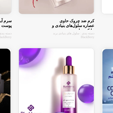
کرم ضد چروک حاوی
سرم آبر
عصاره سلول‌های بنیادی و
پوست 
جلبک دریایی
دسته بندی : سلول های بنیادی برند
دسته بندی 
lackBerry
BlackBerry