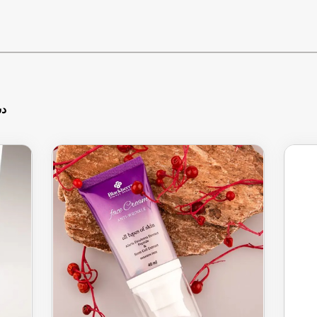
https://chat.whatsa
دس
https://