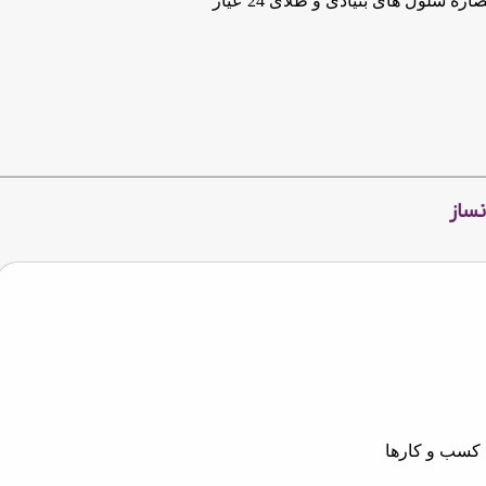
اره سلول های بنیادی و طلای 24 عیار
ساز
گ کسب و کارها