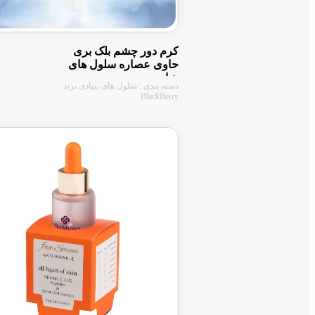
کرم دور چشم بلک بری
حاوی عصاره سلول های
بنیادی
دسته بندی : سلول های بنیادی برند
BlackBerry