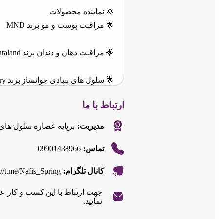
💢 نماینده محصولات
🌟 مراقبت پوست و مو برند MND
🌟 مراقبت دهان و دندان برند Dentaland
🌟 سلول های بنیادی جوانساز برند Blackberry
ارتباط با ما
 عطرهای ادوپرفیوم انحصاری برند Love
 های بنیادی و طلای 24 عیار
مدیریت:
 محور و مکمل های خوراکی برند Ellen Beauty
09901438966
تماس:
🌀 مشاوره رایگان پوست و مو
s://t.me/Nafis_Spring
کانال تلگرام:
📦 ارسال محصولات به سراسر ایران
تباط با این کسب و کار عبارت "
|
©
Leaflet
نمایید.
OpenStreetMap
|
©
Leaflet
contributors
📱 همراه : 09901438966
OpenStreetMap