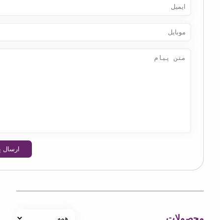
ارسال پیام
لات