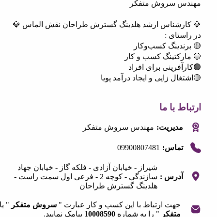
س سروش متفکر
رشناس ارشد هلدینگ گسترش طراحان نقش الماس 💎
تای :
ندینگ کسب‌وکار
رکتینگ کسب و کار
فرینی برای افراد
ال زایی و ایجاد درآمد پویا
 با ما
مدیریت:
مهندس سروش متفکر
09900807481
تماس:
شیراز - خیابان آزادی - فلکه گاز - خیابان جهاد
آدرس :
سازندگی - کوچه 2 - فرعی اول سمت راست -
هلدینگ گسترش طراحان
جهت ارتباط با این کسب و کار عبارت "
سروش متفکر
" یا "
متفکر
" را به شماره
10008590
پیامک نمایید.