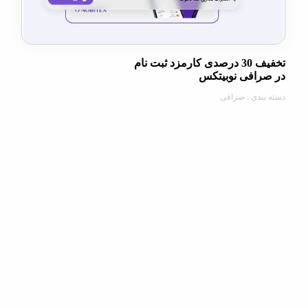
تخفیف 30 درصدی کارمزد ثبت نام
افی نوبیتکس
دی : صرافی