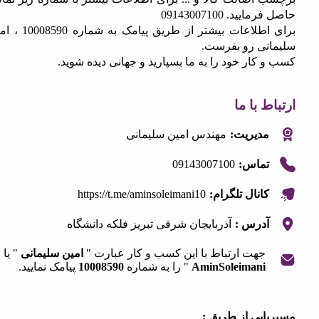
یید. 09143007100
برای اطلاعات بیشتر از طریق پیامک به شماره 10008590 ، امین
نی رو بفرست.
کار خود را به ما بسپارید و جهانی دیده شوید.
 با ما
مدیریت:
مهندس امین سلیمانی
09143007100
تماس:
https://t.me/aminsoleimani10
کانال تلگرام:
آدرس :
آذربایجان شرقی تبریز فلکه دانشگاه
جهت ارتباط با این کسب و کار عبارت "
امین سلیمانی
" یا "
AminSoleimani
" را به شماره
10008590
پیامک نمایید.
|
©
OpenStreetMap
contribut
+
ابی از طریق :