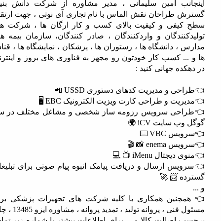
نب امین سلیمانی ، مدیر مشاوره از شرکت دانش بنیان
 طراحان نقش الماس با نام تجاری آی نوتی ، جهت ارتقای
یفی و کیفیت بالای کسب و کار ارگان ها ، شرکت ها ،
کنندگان و واردکنندگان ، صادر کنندگان، سازمان بیمه ها ،
، دانشگاه ها ، رستوران ها ، پزشکان ، نمایشگاه ها ، قنادی
... کسب کار خودتون رو مجهز به فناوری های بروز و اینترنت
ده جهانی کنید :
ی و مدیریت کدهای دستوری USSD 📲
یت و طراحی کارت ویزیت الکترونیک EBC 🖥
حی سرویس رزومه ساز شخصی و مشاغل مختلف در سئو
 سایت iCV 🌍
 VBC ⌨️
enem 📸 🎬
جتال iMenu 📺 💻
یس ارسال و دریافت پیامک انبوه پیام صوتی برای تبلیغات
ه 📨 🚀
چنین همکاری با کلیه شرکت های تجهیزات پزشکی برای
مسئول فنی ، پروانه تولید ، تمدید پروانه ، مشاوره ایزو 13485 ، چاپ
 اصالت کالا و ... برای اطلاعات بیشتر با شماره زیر تماس