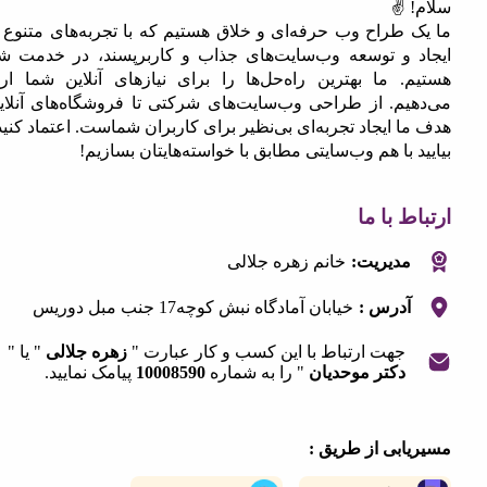
✌️
 طراح وب حرفه‌ای و خلاق هستیم که با تجربه‌های متنوع در
 و توسعه وب‌سایت‌های جذاب و کاربرپسند، در خدمت شما
. ما بهترین راه‌حل‌ها را برای نیازهای آنلاین شما ارائه
یم. از طراحی وب‌سایت‌های شرکتی تا فروشگاه‌های آنلاین،
 ایجاد تجربه‌ای بی‌نظیر برای کاربران شماست. اعتماد کنید و
 با هم وب‌سایتی مطابق با خواسته‌هایتان بسازیم!
 با ما
مدیریت:
خانم زهره جلالی
آدرس :
خیابان آمادگاه نبش کوچه17 جنب مبل دوریس
جهت ارتباط با این کسب و کار عبارت "
زهره جلالی
" یا "
دکتر موحدیان
" را به شماره
10008590
پیامک نمایید.
|
©
OpenStreetMap
contribut
+
ابی از طریق :
−