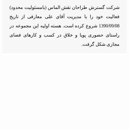
شرکت گسترش طراحان نقش الماس (بامسئوليت محدود)
فعالیت خود را با مدیریت آقای علی معارفی از تاریخ
1390/09/08 شروع کرده است. هسته اولیه این مجموعه در
راستای حضوری پویا و خلاق در کسب و کارهای فضای
مجازی شکل گرفت.
دسترسی سریع
خدمات
درباره ما
مجوز و افتخارات
اشتغال زایی و درآمد زایی
راهنمای توسعه دهندگان
مقالات
قوانین و مقررات
ارتباط با ما