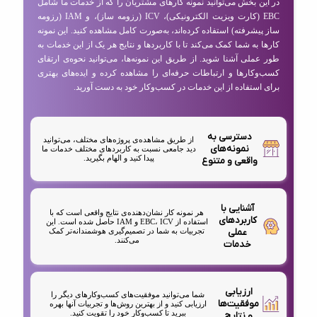
در این بخش می‌توانید نمونه کارهای مشتریان را که از خدمات ما شامل
EBC (کارت ویزیت الکترونیکی)، ICV (رزومه ساز)، و IAM (رزومه
ساز پیشرفته) استفاده کرده‌اند، به‌صورت کامل مشاهده کنید. این نمونه
کارها به شما کمک می‌کند تا با کاربردها و نتایج هر یک از این خدمات به
طور عملی آشنا شوید. از طریق این نمونه‌ها، می‌توانید نحوه‌ی ارتقای
کسب‌وکارها و ارتباطات حرفه‌ای را مشاهده کرده و ایده‌های بهتری
برای استفاده از این خدمات در کسب‌وکار خود به دست آورید.
دسترسی به
از طریق مشاهده‌ی پروژه‌های مختلف، می‌توانید
نمونه‌های
دید جامعی نسبت به کاربردهای مختلف خدمات ما
پیدا کنید و الهام بگیرید.
واقعی و متنوع
آشنایی با
هر نمونه کار نشان‌دهنده‌ی نتایج واقعی است که با
کاربردهای
استفاده از EBC، ICV و IAM حاصل شده است. این
عملی
تجربیات به شما در تصمیم‌گیری هوشمندانه‌تر کمک
می‌کنند.
خدمات
ارزیابی
شما می‌توانید موفقیت‌های کسب‌وکارهای دیگر را
موفقیت‌ها
ارزیابی کنید و از بهترین روش‌ها و تجربیات آنها بهره
ببرید تا کسب‌وکار خود را تقویت کنید.
و نتایج