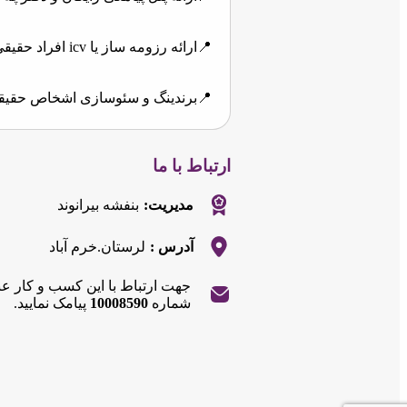
📍ارائه رزومه ساز یا icv افراد حقیقی و حقوقی
📍برندینگ و سئوسازی اشخاص حقیق
ارتباط با ما
مدیریت:
بنفشه بیرانوند
آدرس :
لرستان.خرم آباد
جهت ارتباط با این کسب و کار ع
|
©
Leaflet
شماره
10008590
پیامک نمایید.
OpenStreetMap
contributors
|
©
Leaflet
+
OpenStreetMap
contributors
−
+