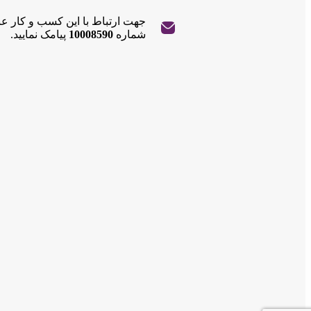
جهت ارتباط با این کسب و کار ع
|
©
Leaflet
شماره
10008590
پیامک نمایید.
OpenStreetMap
contributors
+
−
|
©
Leaflet
OpenStreetMap
contributors
+