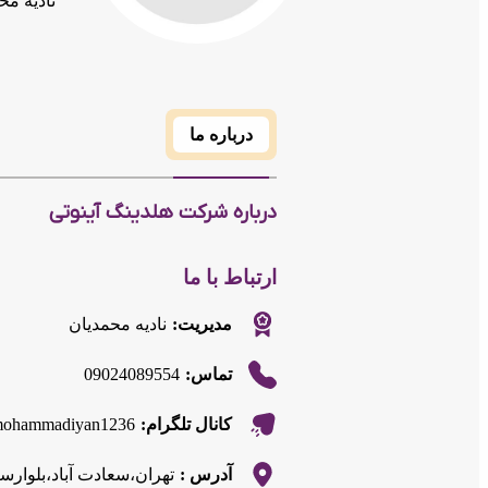
نادیه مح
درباره ما
درباره شرکت هلدینگ آینوتی
ارتباط با ما
مدیریت:
نادیه محمدیان
09024089554
تماس:
e/mohammadiyan1236
کانال تلگرام:
آدرس :
تهران،سعادت آباد،بلوار