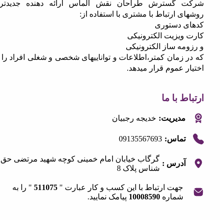
 گسترش طراحان نقش الماس ارائه دهنده جدیدترین
 ارتباط با مشتری با استفاده از:
 دستوری
ویزیت الکترونیکی
مه ساز الکترونیکی
 زمان کمتر،اطلاعات و تواناییهای شخصی و شغلی افراد را در
 عموم قرار میدهد.
 با ما
مدیریت:
خدیجه رجبیان
09135567693
تماس:
گرگاب خیابان امام خمینی کوچه شهید مرتضی حق
آدرس :
شناس پلاک 8
جهت ارتباط با این کسب و کار عبارت "
511075
" را به
شماره
10008590
پیامک نمایید.
OpenStre
contri