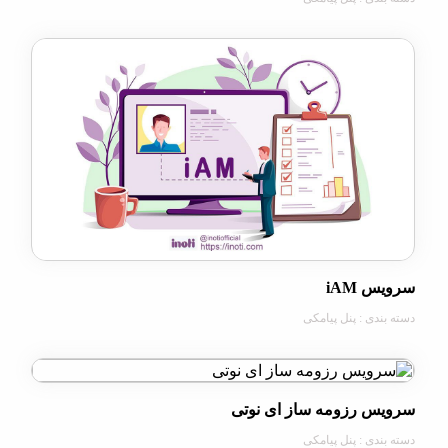
iAM
ی : پنل پیامکی
 رزومه ساز ای نوتی
ی : پنل پیامکی