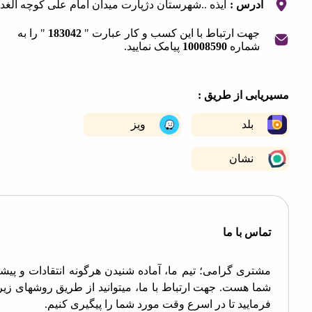
آدرس :
ایذه ..شهرستان دژپارت میدان امام علی کوچه الغدیر
جهت ارتباط با این کسب و کار عبارت "
183042
" را به
شماره
10008590
پیامک نمایید.
|
©
OpenStreetMap
contribut
+
ابی از طریق :
−
بلد
ویز
نشان
اس با ما
تری گرامی؛ تیم ما، آماده شنیدن هرگونه انتقادات و پیشنهادات
ا هست. جهت ارتباط با ما، میتوانید از طریق روشهای زیر اقدام
مایید تا در اسرع وقت مورد شما را پیگیری کنیم.