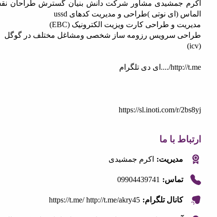
جمشیدی مشاور شرکت دانش بنیان گسترش طراحان نقش
(ای نوتی )طراحی و مدیریت کدهای ussd
 و طراحی کارت ویزیت الکترونیک (EBC)
 سرویس رزومه ساز شخصی ومشاغل مختلف در گوگل
http:/
ای دی تلگرام
https://sl.inoti.com/r
 با ما
مدیریت:
اکرم جمشیدی
09904439741
تماس:
https://t.me/ http://t.me/akry45
کانال تلگرام: