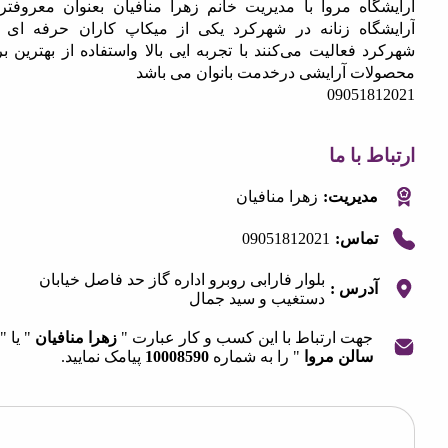
گاه مروا با مدیریت خانم زهرا منافیان بعنوان معروفترین
گاه زنانه در شهرکرد یکی از میکاپ کاران حرفه ای در
 فعالیت می‌کنند با تجربه ایی بالا واستفاده از بهترین برند
ات آرایشی درخدمت بانوان می باشد
090518
 با ما
مدیریت:
زهرا منافیان
09051812021
تماس:
بلوار فارابی روبرو اداره گاز حد فاصل خیابان
آدرس :
دستغیب و سید جمال
جهت ارتباط با این کسب و کار عبارت "
زهرا منافیان
" یا "
سالن مروا
" را به شماره
10008590
پیامک نمایید.
OpenStre
contri