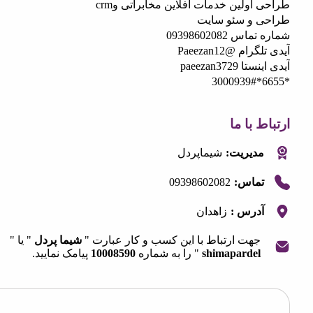
اولین خدمات آفلاین مخابراتی وcrm
 و سئو سایت
س 09398602082
ام @Paeezan12
paeezan3729
 با ما
مدیریت:
شیماپردل
09398602082
تماس:
آدرس :
زاهدان
جهت ارتباط با این کسب و کار عبارت "
شیما پردل
" یا "
shimapardel
" را به شماره
10008590
پیامک نمایید.
OpenStre
contri