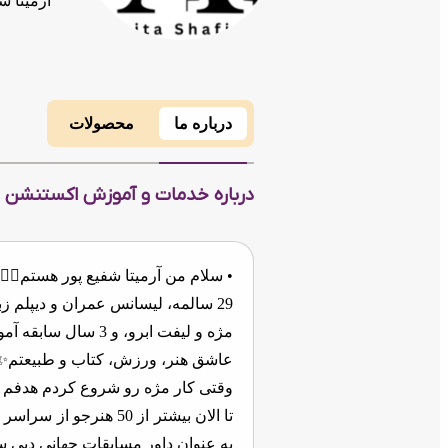
آرمیتا ش
درباره ما
محصولات
درباره خدمات و آموزش اکستنشن مژ
• سلام من آرمیتا شفیع پور هستم🙋🏻‍♀
مژه و لیفت ابرو، و 3 سال سابقه آموزش اکستنشن مژه، لیفت مژه و ابرو دارم👩🏻‍🏫
عاشق هنر، ورزش، کتاب و طبیعتم✨🏋
وقتی کار مژه رو شروع کردم هدفم ای
به عنوان داور مسابقات جهانی دبی سال 2025 انتخاب شد