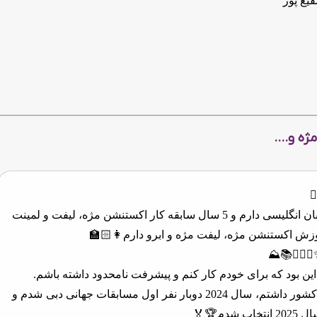
فیع پور
ه و....
️
⁠29 سالمه، لیسانس عمران و دیپلم زبان انگلیسی دارم و 5 سال سابقه کار اکستنشن مژه، لیفت و لمینت
🏻‍♀️📚⛰️
ن بود که برای خودم کار کنم و پیشرفت نامحدود داشته باشم.
تا الان بیشتر از 50 هنرجو از سراسر کشور داشتم، سال 2024 دوبار نفر اول مسابقات جهانی دبی شدم و
م🏆🏅