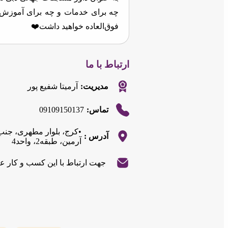
چه برای خدمات و چه برای آموزش هم
فوق‌العاده خواهید داشت❤️
ارتباط با ما
مدیریت:
آرمیتا شفیع پور
09109150137
تماس:
•کرج، بلوار مطهری، جنب
آدرس :
آرمین، طبقه2، واحد4
جهت ارتباط با این کسب و کار ع
|
©
OpenStreetMap
contributors
Leaflet