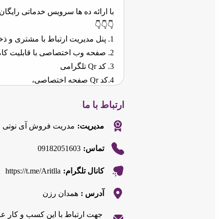
با ارائه ده ها سرویس خدماتی رایگان
👇👇👇
1. پنل مدیریت ارتباط با مشتری و ذخیره شدن شماره موبایلهای مشتریان در یک فایل اکسل
2. صفحه وب اختصاصی با قابلیت کامل وبسایت.
3. کد Qr تلگرامی
4.کد Qr صفحه اختصاصی،
5.ربات تلگرامی اختصاصی،
ارتباط با ما
6. امکان ثبت کسب و کار در سامانه ملی اصناف،
7. پنل بینظیر ارسال پیامک و پیام صوتی
مدیریت:
مدریت فروش آی نوتی
8. دریافت نظرات و پیشنهادات و نظرسنجی
09182051603
تماس:
9.صفحه مدیریت تعهدات مالی
10. سئو برند یا کسب و کارتان در گوگل
https://t.me/Aritlla
کانال تلگرام:
11. دریافت نظرات و سفارشات به ازای هرمحصول یا خدمات اضافه شده در صفحه اختصاصیتان
12. امکان دریافت نظرات و پیشنهادات از صفحه اختصاصی
آدرس :
همدان رزن
13. امکان قرعه کشی بین شماره هایی که کارتتان را دریافت کرده اند.
جهت ارتباط با این کسب و کار ع
14. ثبت برند یا نام خودتان در سامانه کارت ویزیت الکترونیکی کشور.