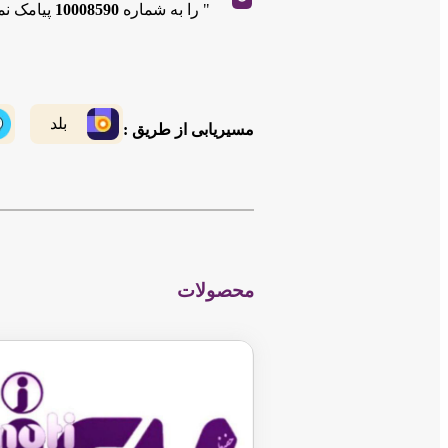
" را به شماره
10008590
پیامک نما
15. امکان ثبت موقعیت کسب و کار در نقشه و تولید لینک مسیریابی بینظیر
و....
|
©
OpenStreetMap
contributors
Leaflet
بلد
مسیریابی از طریق :
محصولات