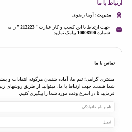
 با ما
مدیریت:
آوینا رضوی
جهت ارتباط با این کسب و کار عبارت "
212223
" را به
شماره
10008590
پیامک نمایید.
OpenStre
contri
اس با ما
تری گرامی؛ تیم ما، آماده شنیدن هرگونه انتقادات و پیشنهادات
ا هست. جهت ارتباط با ما، میتوانید از طریق روشهای زیر اقدام
مایید تا در اسرع وقت مورد شما را پیگیری کنیم.