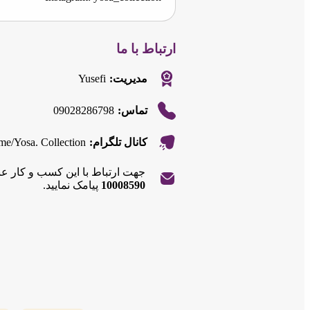
ارتباط با ما
Yusefi
مدیریت:
09028286798
تماس:
t.me/Yosa. Collection
کانال تلگرام:
جهت ارتباط با این کسب و کار ع
10008590
پیامک نمایید.
|
©
OpenStreetMap
contributors
Leaflet