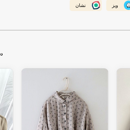
ویز
نشان
دس