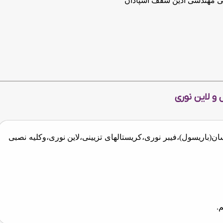
ی مهندسی آذین سقف اسپادان
 و لاین نوری
ریسول)،فیبر نوری،کریستالهای تزیینی،لاین نوری،وکلیه نصبی
.