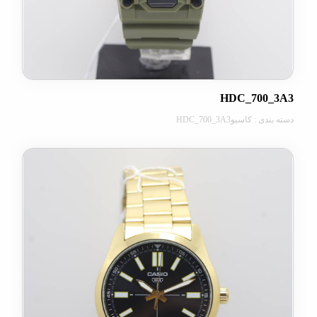
HDC_700
کاسیوHDC_700_3A3