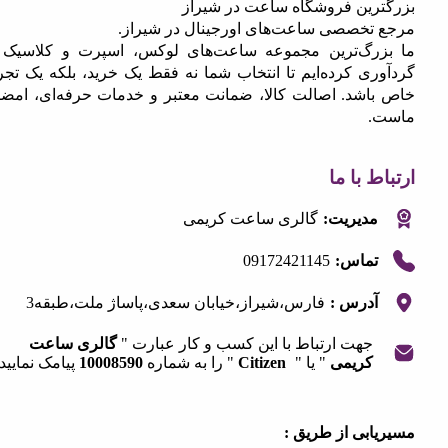
رین فروشگاه ساعت در شیراز
تخصصی ساعت‌های اورجینال در شیراز.
رگ‌ترین مجموعه ساعت‌های لوکس، اسپرت و کلاسیک را
ری کرده‌ایم تا انتخاب شما نه فقط یک خرید، بلکه یک تجربه
اشد. اصالت کالا، ضمانت معتبر و خدمات حرفه‌ای، امضای
.
 با ما
مدیریت:
گالری ساعت کریمی
09172421145
تماس:
آدرس :
فارس،شیراز،خیابان سعدی،پاساژ ملت،طبقه3
جهت ارتباط با این کسب و کار عبارت "
گالری ساعت
کریمی
" یا "
Citizen
" را به شماره
10008590
پیامک نمایید.
|
©
OpenStreetMap
contribut
+
ابی از طریق :