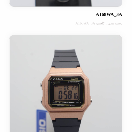
A168W
 کاسیو A168WA_3A