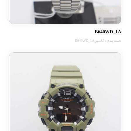
B640W
 کاسیو B640WD_1A