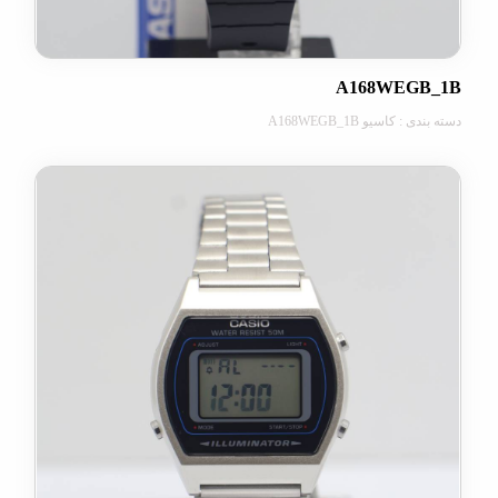
A168WEG
کاسیو A168WEGB_1B