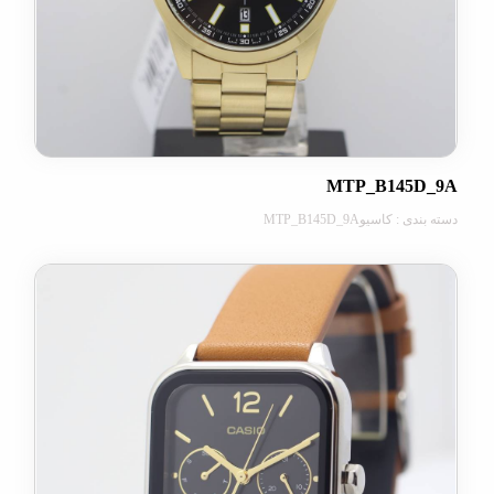
MTP_B145
کاسیوMTP_B145D_9A