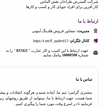
 گسترش طراحان نقش الماس
رین برای افراد جویای کار و کسب و کارها
 با ما
مدیریت:
مشاور فروش هلدینگ آینوتی
https://t.me/F_qaderii13
کانال تلگرام:
جهت ارتباط با این کسب و کار عبارت "
837421
" را به
شماره
10008590
پیامک نمایید.
OpenStre
contri
اس با ما
تری گرامی؛ تیم ما، آماده شنیدن هرگونه انتقادات و پیشنهادات
ا هست. جهت ارتباط با ما، میتوانید از طریق روشهای زیر اقدام
مایید تا در اسرع وقت مورد شما را پیگیری کنیم.