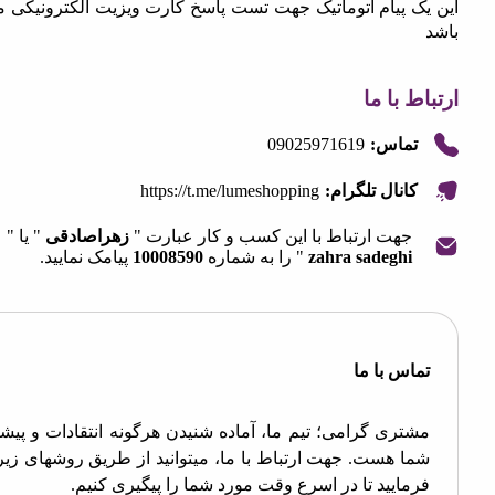
ک پیام اتوماتیک جهت تست پاسخ کارت ویزیت الکترونیکی می
 با ما
09025971619
تماس:
https://t.me/lumeshopping
کانال تلگرام:
جهت ارتباط با این کسب و کار عبارت "
زهراصادقی
" یا "
zahra sadeghi
" را به شماره
10008590
پیامک نمایید.
OpenStre
contri
اس با ما
تری گرامی؛ تیم ما، آماده شنیدن هرگونه انتقادات و پیشنهادات
ا هست. جهت ارتباط با ما، میتوانید از طریق روشهای زیر اقدام
مایید تا در اسرع وقت مورد شما را پیگیری کنیم.