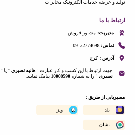
 و عرضه خدمات الکترونیک مخابرات
 با ما
مدیریت:
مشاور فروش
09122774698
تماس:
آدرس :
کرج
جهت ارتباط با این کسب و کار عبارت "
هانیه نصیری
" یا "
نصیری
" را به شماره
10008590
پیامک نمایید.
|
©
OpenStreetMap
contribut
+
ابی از طریق :
−
بلد
ویز
نشان