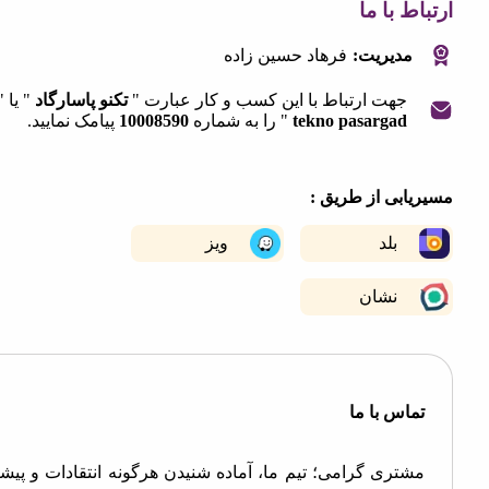
 با ما
مدیریت:
فرهاد حسین زاده
جهت ارتباط با این کسب و کار عبارت "
تکنو پاسارگاد
" یا "
tekno pasargad
" را به شماره
10008590
پیامک نمایید.
|
©
OpenStreetMap
contribut
+
ابی از طریق :
−
بلد
ویز
نشان
اس با ما
تری گرامی؛ تیم ما، آماده شنیدن هرگونه انتقادات و پیشنهادات