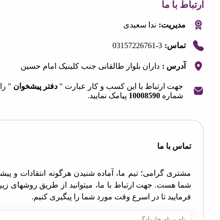
 با ما
مدیریت:
ندا سعیدی
03157226761-3
تماس:
آدرس :
داران بلوار طالقانی جنب کلینیک امام حسین
جهت ارتباط با این کسب و کار عبارت "
دفتر پیشخوان
" را به
شماره
10008590
پیامک نمایید.
OpenStre
contri
اس با ما
تری گرامی؛ تیم ما، آماده شنیدن هرگونه انتقادات و پیشنهادات
ا هست. جهت ارتباط با ما، میتوانید از طریق روشهای زیر اقدام
مایید تا در اسرع وقت مورد شما را پیگیری کنیم.