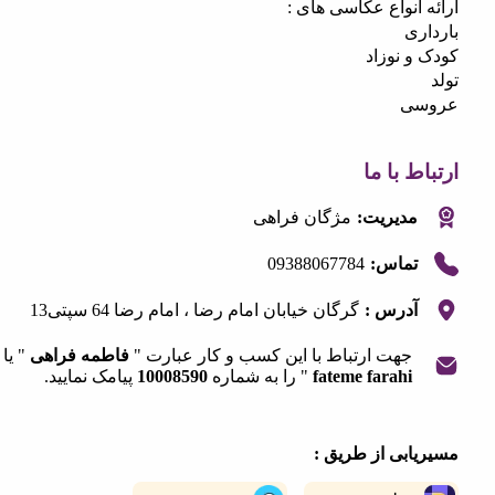
انواع عکاسی های :
ی
 نوزاد
ی
 با ما
مدیریت:
مژگان فراهی
09388067784
تماس:
آدرس :
گرگان خیابان امام رضا ، امام رضا 64 سپتی13
جهت ارتباط با این کسب و کار عبارت "
فاطمه فراهی
" یا "
fateme farahi
" را به شماره
10008590
پیامک نمایید.
|
©
OpenStreetMap
contribut
+
ابی از طریق :
−