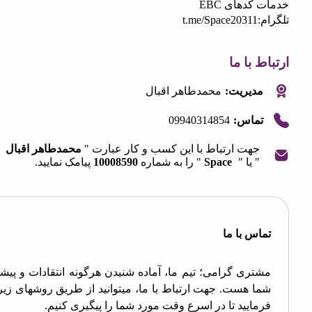
کدهای EBC
:
t.me/Space20311
 با ما
مدیریت:
محمدطاهر اقبال
09940314854
تماس:
جهت ارتباط با این کسب و کار عبارت "
محمدطاهر اقبال
" یا "
Space
" را به شماره
10008590
پیامک نمایید.
OpenStre
contri
اس با ما
تری گرامی؛ تیم ما، آماده شنیدن هرگونه انتقادات و پیشنهادات
ا هست. جهت ارتباط با ما، میتوانید از طریق روشهای زیر اقدام
مایید تا در اسرع وقت مورد شما را پیگیری کنیم.