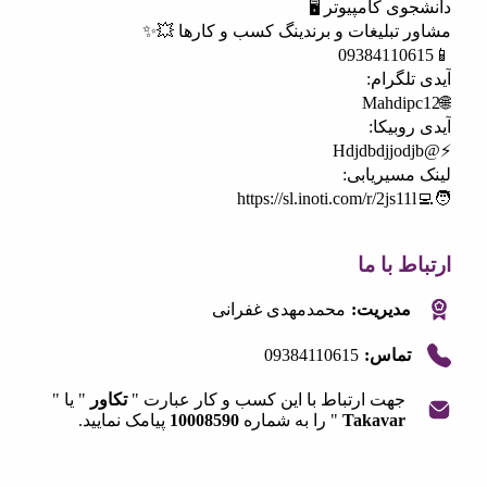
ی کامپیوتر 🖥️
 تبلیغات و برندینگ کسب و کارها 💥✨
لگرام:
وبیکا:
سیریابی:
https://sl.inoti.com/r/2js11
 با ما
مدیریت:
محمدمهدی غفرانی
09384110615
تماس:
جهت ارتباط با این کسب و کار عبارت "
تکاور
" یا "
Takavar
" را به شماره
10008590
پیامک نمایید.
|
©
OpenStreetMap
contribut
+