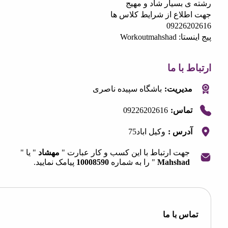
ی بسیار شاد و مهیج
طلاع از شرایط کلاس ها
092262
Workoutmahsh
 با ما
مدیریت:
باشگاه سپیده ناصری
09226202616
تماس:
آدرس :
وکیل اباد75
جهت ارتباط با این کسب و کار عبارت "
مهشاد
" یا "
Mahshad
" را به شماره
10008590
پیامک نمایید.
OpenStre
contri
اس با ما