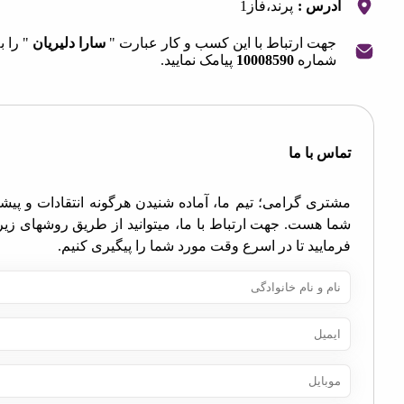
آدرس :
پرند،فاز1
جهت ارتباط با این کسب و کار عبارت "
سارا دلیریان
" را به
شماره
10008590
پیامک نمایید.
OpenStre
contri
اس با ما
تری گرامی؛ تیم ما، آماده شنیدن هرگونه انتقادات و پیشنهادات
ا هست. جهت ارتباط با ما، میتوانید از طریق روشهای زیر اقدام
مایید تا در اسرع وقت مورد شما را پیگیری کنیم.