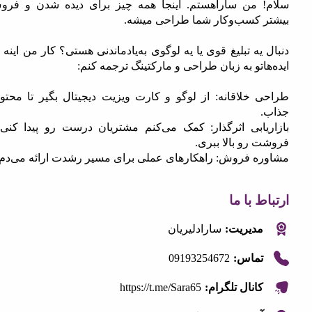
 من ساراهستم. اینجا همه چیز برای دیده شدن و فروش
 کسب‌وکار شما طراحی میشه.
یه تبلیغ قوی یا یه لوگوی به‌یادماندنی هستی؟ کار من اینه که
اتو به زبان طراحی و مارکتینگ ترجمه کنم:
 خلاقانه: از لوگو و کارت ویزیت دیجیتال بگیر تا محتوای
یابی اثرگذار: کمک می‌کنم مشتریان درست رو پیدا کنی و
رو بالا ببری.
ه فروش: راهکارهای عملی برای مسیر رشدت ارائه می‌دم.
 با ما
مدیریت:
سارادلیریان
09193254672
تماس:
https://t.me/Sara65
کانال تلگرام: