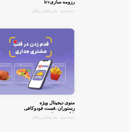
رزومه سازیicv
دسته بندی : پنل پیامکی رایگان
منوی دیجیتال ویژه
رستوران .فست فودوکافی
شاپ imenu
دسته بندی : پنل پیامکی رایگان