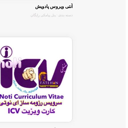
آنتی ویروس پادویش
دسته بندی : پنل پیامکی رایگان