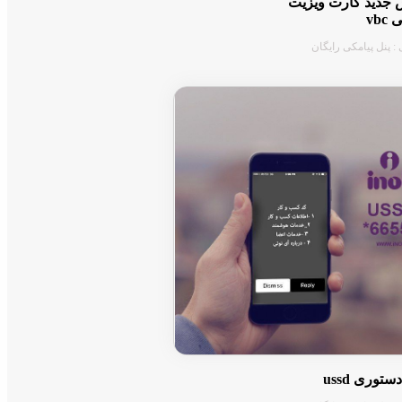
جدید کارت ویزیت
vbc
: پنل پیامکی رایگان
توری ussd