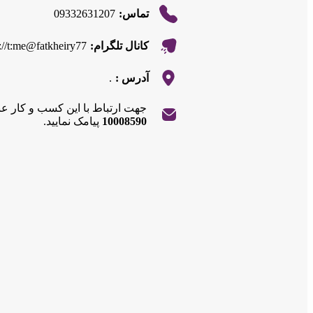
09332631207
تماس:
s://t:me@fatkheiry77
کانال تلگرام:
.
آدرس :
جهت ارتباط با این کسب و کار ع
|
©
Leaflet
10008590
پیامک نمایید.
OpenStreetMap
contributors
+
−
|
©
Leaflet
OpenStreetMap
contributors
+