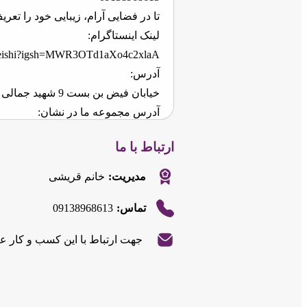
تا در فضایی آرام، زیبایی خود را تعری
لینک اینستاگرام:
oreishi?igsh=MWR3OTd1aXo4c2xlaA==
آدرس:
خیابان فیض بن بست 9 شهید جمالی پلاک 177
آدرس مجموعه ما در نشان:
https://nshn.ir/rbZnHgYxn4Fh
ارتباط با ما
مدیریت:
خانم قریشی
09138968613
تماس:
|
©
Leaflet
جهت ارتباط با این کسب و کار ع
OpenStreetMap
|
©
Leaflet
contributors
OpenStreetMap
contributors
+
+
−