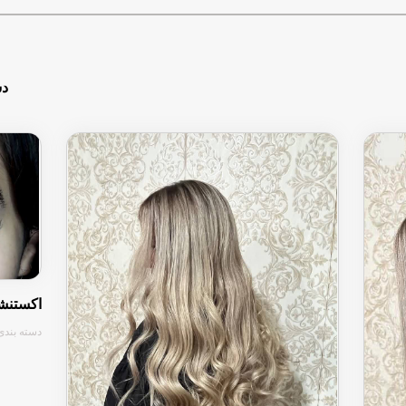
دس
اکستنش
دسته بندی