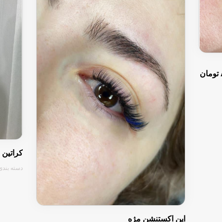
کراتین
دسته بندی 
این اکستنشن مژه