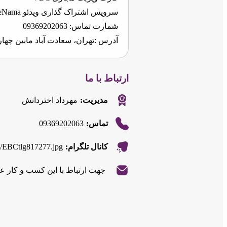
سرویس اشتراک گذاری ویدئو eNama
شمارت تماس: 09369202063
آدرس :تهران، سعادت آباد مابین چهارراه سر
ارتباط با ما
مدیریت:
مهرداد اختردانش
09369202063
تماس:
de/EBCtlg817277.jpg
کانال تلگرام:
|
©
Leaflet
جهت ارتباط با این کسب و کار ع
OpenStreetMap
contributors
|
©
Leaflet
OpenStreetMap
+
contributors
−
+