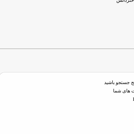
اختردانش
یج جستجو باشید
ت های شما