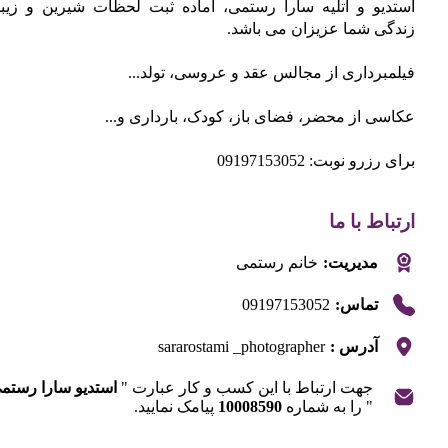
و و آتلیه سارا رستمی، آماده ثبت لحظات شیرین و زیبای
 شما عزیزان می باشد.
داری از مجالس عقد و عروسی، تولد...
 از محضر، فضای باز، کودک، بارداری و...
 نوبت: 09197153052
 با ما
مدیریت:
خانم رستمی
09197153052
تماس:
sararostami _photographer
آدرس :
جهت ارتباط با این کسب و کار عبارت "
استدیو سارا رستمی
" را به شماره
10008590
پیامک نمایید.
OpenStre
contri