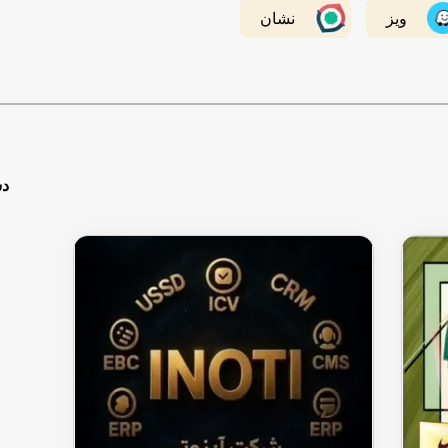
ویز
نشان
دس