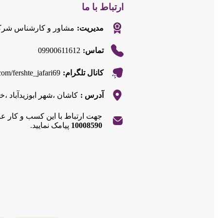
ارتباط با ما
مدیریت:
مشاور و کارشناس شر
09900611612
تماس:
.com/fershte_jafari69
کانال تلگرام:
آدرس :
کاشان ،شهر ابوزیدآباد ،خیابان امام خمین
جهت ارتباط با این کسب و کار ع
10008590
پیامک نمایید.
|
©
OpenStreetMap
contributors
Leaflet