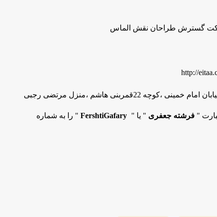
کت گسترش طراحان نقش الماس
http://eitaa
ی ،کوچه 22قمربنی هاشم ،منزل مرتضی رجبی
بارت "
فرشته جعفری
" یا "
FershtiGafary
" را به شماره