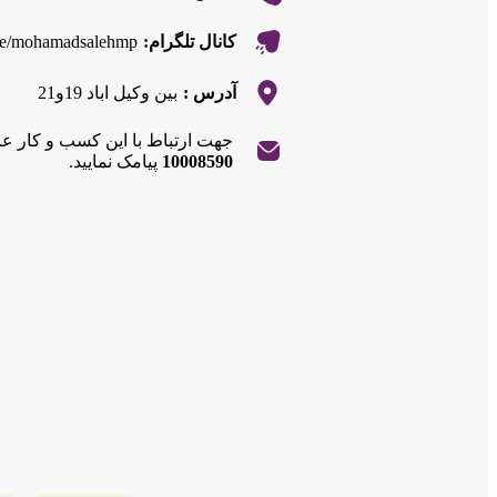
.me/mohamadsalehmp
کانال تلگرام:
آدرس :
بین وکیل اباد 19و21
جهت ارتباط با این کسب و کار ع
10008590
پیامک نمایید.
|
©
OpenStreetMap
contributors
Leaflet