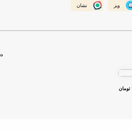
ویز
نشان
دس