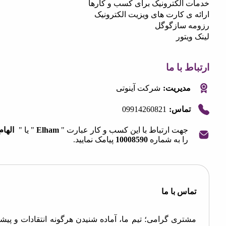
 الکترونیک برای کسب و کارها
ی کارت های ویزیت الکترونیک
 سازگوگل
یتور
 با ما
مدیریت:
شرکت آینوتی
09914260821
تماس:
جهت ارتباط با این کسب و کار عبارت "
Elham
" یا "
الهام
"
را به شماره
10008590
پیامک نمایید.
OpenStre
contri
اس با ما
تری گرامی؛ تیم ما، آماده شنیدن هرگونه انتقادات و پیشنهادات