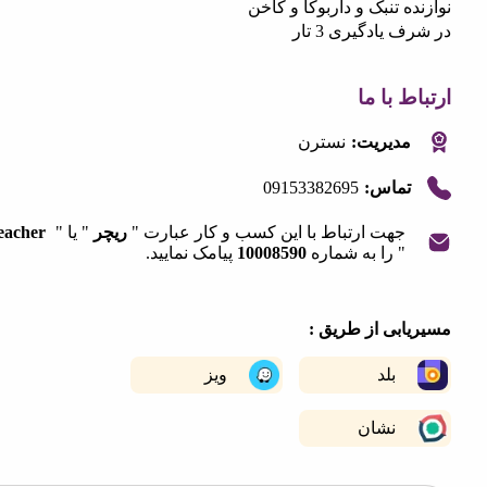
ه تنبک و داربوکا و کاخن
یادگیری 3 تار
 با ما
مدیریت:
نسترن
09153382695
تماس:
جهت ارتباط با این کسب و کار عبارت "
ریچر
" یا "
Reacher
" را به شماره
10008590
پیامک نمایید.
|
©
OpenStreetMap
contribut
+
ابی از طریق :
−
بلد
ویز
نشان