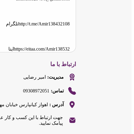
http://t.me/Amir138432108
تلگرام
https://eitaa.com/Amir138532
ایتا
ارتباط با ما
وبسایت
https://sl.inoti.com/r/2m8lsy
مدیریت:
امیر رضایی
09308972051
تماس:
آدرس :
اهواز کیانپارس خیابان م
جهت ارتباط با این کسب و کار ع
|
©
Leaflet
پیامک نمایید.
OpenStreetMap
|
©
Leaflet
contributors
OpenStreetMap