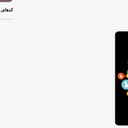
کدهای_دس
دسته بندی