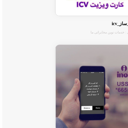
ز_icv
 : خدمات نوین مخابراتی ما