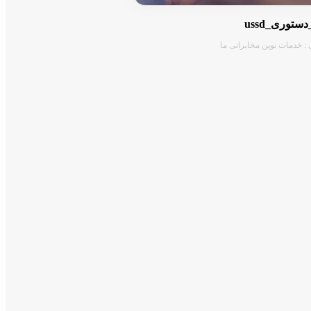
توری_ussd
 : خدمات نوین مخابراتی ما