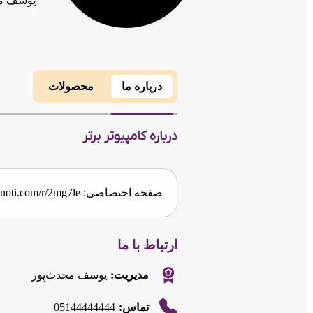
یوسف مح
درباره ما
محصولات
درباره کامپیوتر برتر
صفحه اختصاصی:
l.inoti.com/r/2mg7le
ارتباط با ما
مدیریت:
یوسف محدث‌پور
05144444444
تماس: