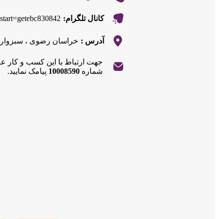
t?start=getebc830842
کانال تلگرام:
آدرس :
خراسان رضوی ، سبزوار ،
جهت ارتباط با این کسب و کار ع
شماره
10008590
پیامک نمایید.
|
©
OpenStreetMap
contributors
Leaflet