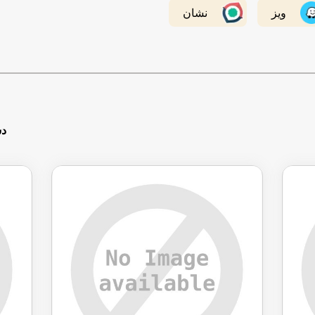
ویز
نشان
دس