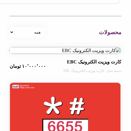
OpenStre
contri
لات
یزیت الکترونیک EBC
۱۰٬۰۰۰٬۰۰۰ تومان
ی : کارت ویزیت الکترونیک EBC