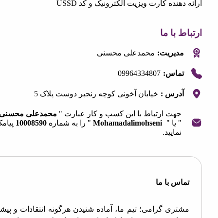
دهنده کارت ویزیت الکترونیک و کد USSD
 با ما
مدیریت:
محمدعلی محسنی
09964334807
تماس:
آدرس :
خیابان آخونی کوچه رنجبر دوست پلاک 5
جهت ارتباط با این کسب و کار عبارت "
محمدعلی محسنی
" یا "
Mohamadalimohseni
" را به شماره
10008590
پیامک
نمایید.
OpenStre
contri
اس با ما
تری گرامی؛ تیم ما، آماده شنیدن هرگونه انتقادات و پیشنهادات