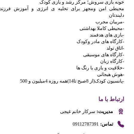
بازی سروش؛ مرکز رشد و بازی کودک
 امن و‌مجهز برای تخلیه ی انرژی و آموزش فرزندان
ان
ان مجرب
ی کاملا بهداشتی
های هدفمند
ه های مادر و‌کودک
ولد
اه های موسیقی
ه زبان
ت و بازی با رنگ ها
هیجانی
ز 8صبح تا14)همه روزه 4میلیون و 500
 با ما
مدیریت:
سرکار خانم غیجی
09112787391
تماس: