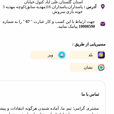
استان گلستان.علی آباد کتول.خیابان
آدرس :
پاسداران،پاسداران 16(مهدیه سابق)کوچه مهدیه 3
خونه بازی سروش
جهت ارتباط با این کسب و کار عبارت "
67
" را به شماره
10008590
پیامک نمایید.
|
©
OpenStreetMap
contribut
+
ابی از طریق :
−
بلد
ویز
نشان
اس با ما
تری گرامی؛ تیم ما، آماده شنیدن هرگونه انتقادات و پیشنهادات